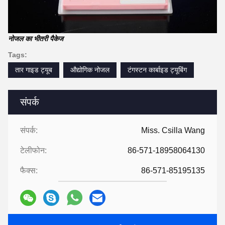
नोजल का भीतरी पैकेज
Tags:
तार गाइड ट्यूब
औद्योगिक नोजल
टंगस्टन कार्बाइड ट्यूबिंग
संपर्क
संपर्क:
Miss. Csilla Wang
टेलीफोन:
86-571-18958064130
फैक्स:
86-571-85195135