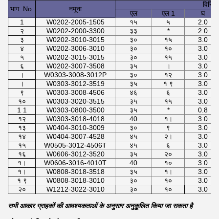
विनिर्दे
भाग .No.
नमूना
एल
एल 1
घ
1
W0202-2005-1505
१५
५
2.0
२
W0202-2000-3300
३३
*
2.0
३
W0202-3010-3015
३०
१५
3.0
४
W0202-3006-3010
३०
१०
3.0
५
W0202-3015-3015
३०
१५
3.0
६
W0202-3007-3508
३५
।
3.0
।
W0303-3008-3012P
३०
१२
3.0
।
W0303-3012-3519
३५
१ ९
3.0
९
W0303-3008-4506
४६
६
3.0
१०
W0303-3020-3515
३५
१५
3.0
1 1
W0303-0800-3500
३५
*
0.8
१२
W0303-3018-4018
40
१।
3.0
१३
W0404-3010-3009
३०
९
3.0
१४
W0404-3007-4528
४५
२।
3.0
१५
W0505-3012-4506T
४५
६
3.0
१६
W0606-3012-3520
३५
२०
3.0
१।
W0606-3016-4010T
40
१०
3.0
१।
W0808-3018-3518
३५
१।
3.0
१ ९
W0808-3018-3010
३०
१०
3.0
२०
W1212-3022-3010
३०
१०
3.0
सभी आकार ग्राहकों की आवश्यकताओं के अनुसार अनुकूलित किया जा सकता है