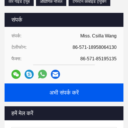
तार गाइड ट्यूब
औद्योगिक नोजल
टंगस्टन कार्बाइड ट्यूबिंग
संपर्क
संपर्क:
Miss. Csilla Wang
टेलीफोन:
86-571-18958064130
फैक्स:
86-571-85195135
अभी संपर्क करें
हमें मेल करें