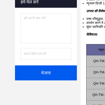
हमें मेल करें
न्यूनतम डिग्री 1
उत्पाद की विशेषत
उच्च परिशुद्धता
उपयोग करने में
सुंदर उपस्थिति 
विशिष्टता:
नमूना
QH-TM
भेजना
QH-TM
QH-TM
QH-TM-