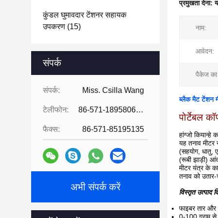
प्रमुखता देना:
य
कुंडल घुमावदार टेंशनर सहायक
उपकरण
(15)
नाम:
आवेदन:
संपर्क
पैकेज क
संपर्क:
Miss. Csilla Wang
ब्लैक मैट टेंश
टेलीफोन:
86-571-18958064130
पोर्टेबल क
फैक्स:
86-571-85195135
हांग्जो कियान्ह
यह तनाव मीटर सभ
(सहयोग, धातु, ए
(रूबी झाड़ी) आं
मीटर यंत्र के क
तनाव को उतार-च
अभी संपर्क करें
विस्तृत उत्पाद 
फाइबर तार और त
0-100 ग्राम से ट