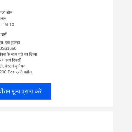
ांग्जो चीन
ANHE
QH-TM-10
र्तें
्रा: एक टुकड़ा
0-US$1650
क्स के साथ गत्ते का डिब्बा
7 कार्य दिवसों
 टी, वेस्टर्न यूनियन
ा: 200 Pcs प्रति महीना
्वोत्तम मूल्य प्राप्त करें