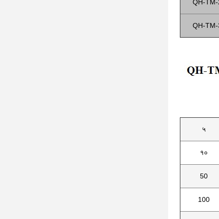
QH-TM-
QH-TM-
५
१०
50
100