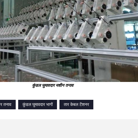
कुंडल घुमावदार मशीन तनाव
ार तनाव
कुंडल घुमावदार भागों
तार केबल टेंशनर