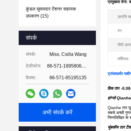
प्रमुखता देना:
क
कुंडल घुमावदार टेंशनर सहायक
उपकरण
(15)
उत्पत्ति 
रंग:
संपर्क
पीपी उत्
संपर्क:
Miss. Csilla Wang
मर्शियल:
टेलीफोन:
86-571-18958064130
ट्रांसफार्मर मशी
फैक्स:
86-571-85195135
ठीक तार -0.08-
हांग्जो Qianhe
Qianhe तार घुमा
अभी संपर्क करें
सबसे अच्छी गुणव
निम्नलिखित के रूप
चुंबकीय तार टें