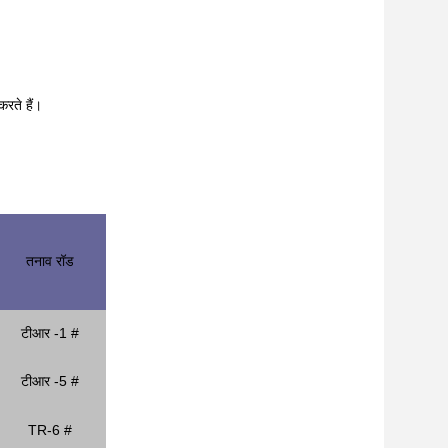
करते हैं।
तनाव रॉड
टीआर -1 #
टीआर -5 #
TR-6 #