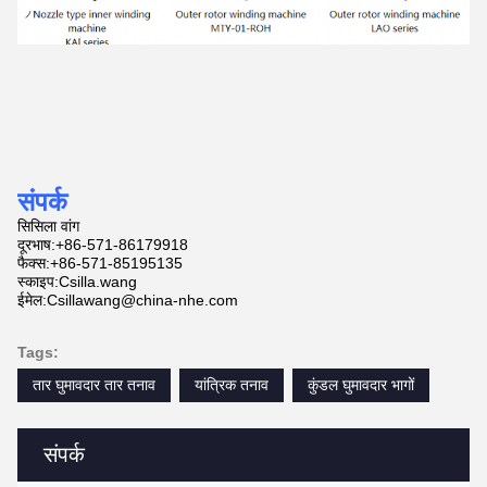
संपर्क
सिसिला वांग
दूरभाष:+86-571-86179918
फैक्स:+86-571-85195135
स्काइप:Csilla.wang
ईमेल:Csillawang@china-nhe.com
Tags:
तार घुमावदार तार तनाव
यांत्रिक तनाव
कुंडल घुमावदार भागों
संपर्क