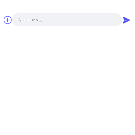
18 मीटर / सेकंड की अधिकतम
एस एफ श्रृंखला कुंडल घुमावदार
वायर फीडिंग स्पीड के साथ हाई
मशीन तनाव, यांत्रिक तनाव उच्च
स्पीड बंद लूप सर्वो टेन्सर
गति
सर्वोत्तम मूल्य प्राप्त करें
सर्वोत्तम मूल्य प्राप्त करें
Photo
Video Call
Audio Call
HANGZHOU QIANHE PRECISION
MACHINERY CO.,LTD
Csillawang@china-nhe.com
86-571-18958064130
कोई 16 वीं कांगज़ोंग रोड, कांगकियाओ इंडस्ट्री पार्क, गोंगशू जिला, हांग्जो