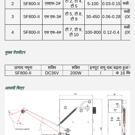
टी 2, टी 4,
एसएफ-2#
रूबी / 
2
SF800-II
5-100
0.03-0.15
टी 5
रूबी /
टी 5, टी 8,
3
SF800-II
एस एफ-3#
30-450
0.06-0.28
(005)
टी 9
रूबी /
टी 7, टी 9,
4
SF800-II
एस एफ-4#
100-800
0.12-0.4
(005)
टी 10
मुख्य पैरामीटर
उत्पाद नमूना
शक्ति
शक्ति
इनपुट वायु दाब
बढ़ता हुआ छेद
SF800-II
DC36V
200W
/
Ф 16 मिमी
आयामी चित्र