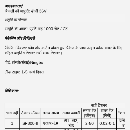
आवश्यकताएं
बिजली की आपूर्ति: डीसी 36V
आपूर्ति की योग्यता
आपूर्ति की क्षमता: प्रति माह 1000 सेट / सेट
पैकेजिंग और डिलिवरी
पैकेजिंग विवरण: फोम और कार्टन बॉक्स द्वारा पैकेज के साथ फाइन कॉपर वायर के लिए
कॉइल वाइंडिंग टेंशनर सर्वो वायर टेंशनर।
पोर्ट: हांग्जो/शंघाई/Ningbo
लीड टाइम: 1-5 कार्य दिवस
विशिष्टता:
सर्वो टेंशनर
तनाव रेंज
वायर रेंज
भाग.नहीं
टेंशनर मॉडल
तनाव शाखा
तनाव कमानी
टेंशन आर
(जीएफ)
(मिमी)
टी1, टी2,
सिरेमिक 
एसएफ-1#
1
SF800-II
2-50
0.02-0.1
टी3
वायर