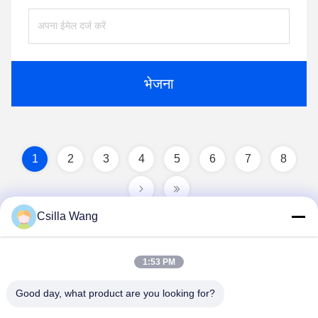
भेजना
1
2
3
4
5
6
7
8
Csilla Wang
1:53 PM
Good day, what product are you looking for?