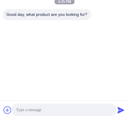
संपर्क करें
4:35 PM
सिलसिला वांग
दूरभाष: + 86-571-86179918
Good day, what product are you looking for?
फैक्स: + 86-571-85195135
स्काइपे: Csilla.wang
ईमेल: Csillawang@china-nhe.com
Tags:
तार घुमावदार तार तनाव
यांत्रिक तनाव
कुंडल घुमावदार भागों
संपर्क
संपर्क:
Miss. Csilla Wang
टेलीफोन:
86-571-18958064130
फैक्स:
86-571-85195135