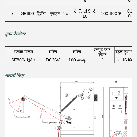
0.28
9
टी 7, टी 9, टी
0.12
४
SF800- द्वितीय
एसएफ -4 #
100-800 रु
0.40
10
मुख्य पैरामीटर
इनपुट एयर
उत्पाद मॉडल
शक्ति
शक्ति
बढ़ता हुआ छेद
प्रेशर
SF800- द्वितीय
DC36V
100 डब्ल्यू
/
Ф 16 मिमी
आयामी चित्र