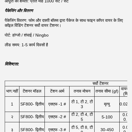
आपूर्ति की क्षमता: प्रति माह 1000 सेट / सेट
पैकेजिंग और वितरण
पैकेजिंग विवरण: फोम और दफ़्ती बॉक्स द्वारा पैकेज के साथ फाइन कॉपर वायर के लिए
कॉइल विंडिंग टेंशनर सर्वो वायर टेंशनर।
पोर्ट: हांग्जो / शंघाई / Ningbo
लीड समय: 1-5 कार्य दिवसों है
विशिष्टता:
सर्वो टेंशनर
वायर रे
भाग.नहीं
टेंशनर मॉडल
टेंशन आर्म
तनाव मोचन
तनाव सीमा (gf)
(मिमी)
टी 1, टी 2, टी
1
SF800- द्वितीय
एसएफ -1 #
मृत्यु
0.02-0
3
टी 2, टी 4, टी
0.03
२
SF800- द्वितीय
एसएफ -2 #
5-100
5
0.15
टी 5, टी 8, टी
0.06
३
SF800- द्वितीय
एसएफ -3 #
30-450